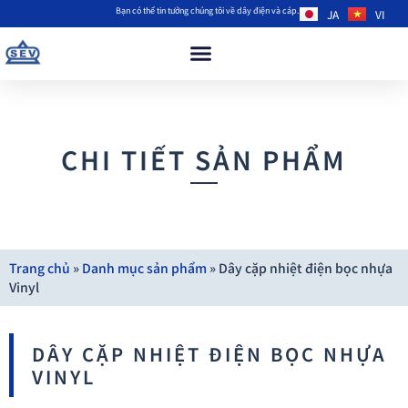
Bạn có thể tin tưởng chúng tôi về dây điện và cáp.
JA
VI
CHI TIẾT SẢN PHẨM
Trang chủ
»
Danh mục sản phẩm
»
Dây cặp nhiệt điện bọc nhựa
Vinyl
DÂY CẶP NHIỆT ĐIỆN BỌC NHỰA
VINYL