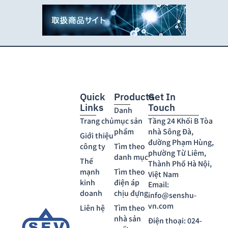
Quick
Products
Get In
Links
Touch
Danh
Trang chủ
mục sản
Tầng 24 Khối B Tòa
phẩm
nhà Sông Đà,
Giới thiệu
đường Phạm Hùng,
công ty
Tìm theo
phường Từ Liêm,
danh mục
Thế
Thành Phố Hà Nội,
mạnh
Tìm theo
Việt Nam
kinh
điện áp
Email:
doanh
chịu đựng
info@senshu-
vn.com
Liên hệ
Tìm theo
nhà sản
Điện thoại: 024-