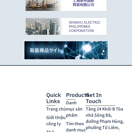
Quick
Products
Get In
Links
Touch
Danh
Trang chủ
mục sản
Tầng 24 Khối B Tòa
phẩm
nhà Sông Đà,
Giới thiệu
đường Phạm Hùng,
công ty
Tìm theo
phường Từ Liêm,
danh mục
Thế