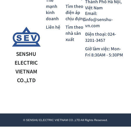
Thành Phố Hà Nội,
mạnh
Tìm theo
Việt Nam
kinh
điện áp
Email:
doanh
chịu đựng
info@senshu-
vn.com
Liên hệ
Tìm theo
nhà sản
Điện thoại: 024-
xuất
3201-3457
Giờ làm việc: Mon-
SENSHU
Fri 8:30AM - 5:30PM
ELECTRIC
VIETNAM
CO.,LTD
© SENSHU ELECTRIC VIETNAM CO.,LTD All Rights Reserved.