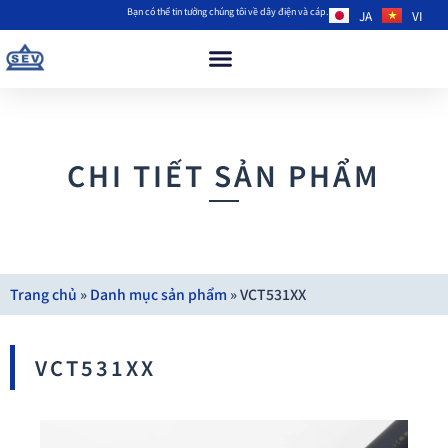
Bạn có thể tin tưởng chúng tôi về dây điện và cáp.
JA
VI
CHI TIẾT SẢN PHẨM
Trang chủ
»
Danh mục sản phẩm
»
VCT531XX
VCT531XX