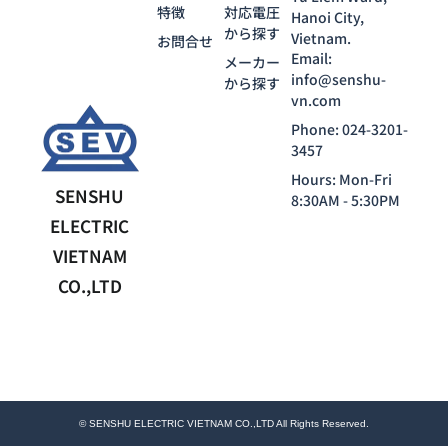
特徴
対応電圧
Hanoi City,
から探す
Vietnam.
お問合せ
Email:
メーカー
info@senshu-
から探す
vn.com
Phone: 024-3201-
3457
Hours: Mon-Fri
SENSHU
8:30AM - 5:30PM
ELECTRIC
VIETNAM
CO.,LTD
© SENSHU ELECTRIC VIETNAM CO.,LTD All Rights Reserved.