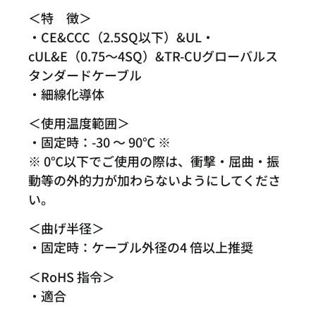
＜特 徴＞
・CE&CCC（2.5SQ以下）&UL・
cUL&E（0.75～4SQ）&TR-CUグローバルス
タンダードケーブル
・細線化導体
＜使用温度範囲＞
・固定時：-30 ～ 90℃ ※
※ 0℃以下でご使用の際は、衝撃・屈曲・振
動等の外的力が加わらないようにしてくださ
い。
＜曲げ半径＞
・固定時：ケーブル外径の4 倍以上推奨
＜RoHS 指令＞
・適合