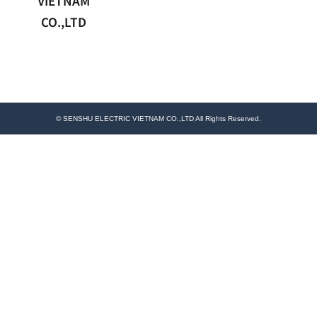
VIETNAM
CO.,LTD
© SENSHU ELECTRIC VIETNAM CO.,LTD All Rights Reserved.